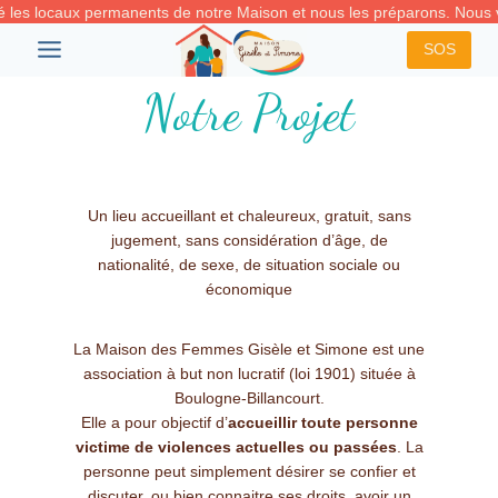
Aller
 les locaux permanents de notre Maison et nous les préparons. Nous 
au
SOS
contenu
Notre Projet
Un lieu accueillant et chaleureux, gratuit, sans
jugement, sans considération d’âge, de
nationalité, de sexe, de situation sociale ou
économique
La Maison des Femmes Gisèle et Simone est une
association à but non lucratif (loi 1901) située à
Boulogne-Billancourt.
Elle a pour objectif d’
accueillir toute personne
victime de violences actuelles ou passées
. La
personne peut simplement désirer se confier et
discuter, ou bien connaitre ses droits, avoir un